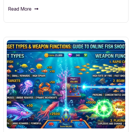
Read More