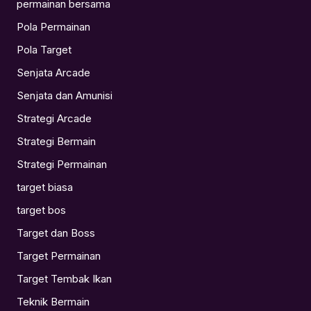
permainan bersama
Pola Permainan
Pola Target
Senjata Arcade
Senjata dan Amunisi
Strategi Arcade
Strategi Bermain
Strategi Permainan
target biasa
target bos
Target dan Boss
Target Permainan
Target Tembak Ikan
Teknik Bermain