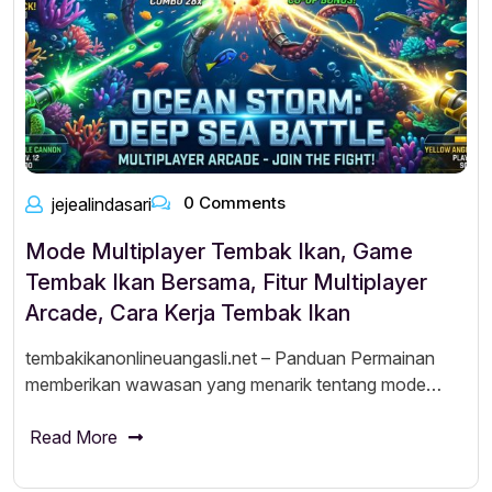
0 Comments
jejealindasari
Mode Multiplayer Tembak Ikan, Game
Tembak Ikan Bersama, Fitur Multiplayer
Arcade, Cara Kerja Tembak Ikan
tembakikanonlineuangasli.net – Panduan Permainan
memberikan wawasan yang menarik tentang mode…
Read More