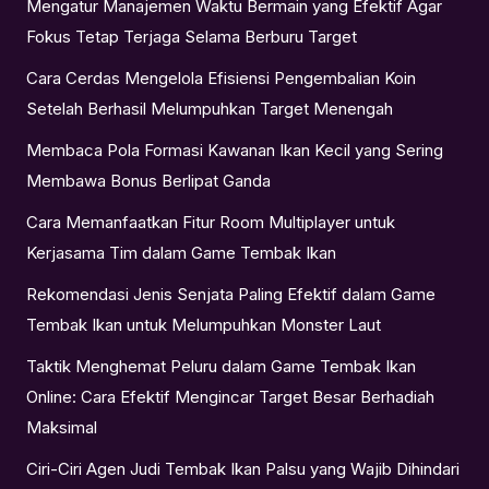
Mengatur Manajemen Waktu Bermain yang Efektif Agar
Fokus Tetap Terjaga Selama Berburu Target
Cara Cerdas Mengelola Efisiensi Pengembalian Koin
Setelah Berhasil Melumpuhkan Target Menengah
Membaca Pola Formasi Kawanan Ikan Kecil yang Sering
Membawa Bonus Berlipat Ganda
Cara Memanfaatkan Fitur Room Multiplayer untuk
Kerjasama Tim dalam Game Tembak Ikan
Rekomendasi Jenis Senjata Paling Efektif dalam Game
Tembak Ikan untuk Melumpuhkan Monster Laut
Taktik Menghemat Peluru dalam Game Tembak Ikan
Online: Cara Efektif Mengincar Target Besar Berhadiah
Maksimal
Ciri-Ciri Agen Judi Tembak Ikan Palsu yang Wajib Dihindari