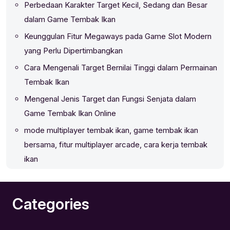
Perbedaan Karakter Target Kecil, Sedang dan Besar
dalam Game Tembak Ikan
Keunggulan Fitur Megaways pada Game Slot Modern
yang Perlu Dipertimbangkan
Cara Mengenali Target Bernilai Tinggi dalam Permainan
Tembak Ikan
Mengenal Jenis Target dan Fungsi Senjata dalam
Game Tembak Ikan Online
mode multiplayer tembak ikan, game tembak ikan
bersama, fitur multiplayer arcade, cara kerja tembak
ikan
Categories