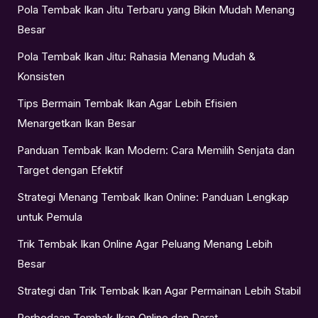
Pola Tembak Ikan Jitu Terbaru yang Bikin Mudah Menang
Besar
Pola Tembak Ikan Jitu: Rahasia Menang Mudah &
Konsisten
Tips Bermain Tembak Ikan Agar Lebih Efisien
Menargetkan Ikan Besar
Panduan Tembak Ikan Modern: Cara Memilih Senjata dan
Target dengan Efektif
Strategi Menang Tembak Ikan Online: Panduan Lengkap
untuk Pemula
Trik Tembak Ikan Online Agar Peluang Menang Lebih
Besar
Strategi dan Trik Tembak Ikan Agar Permainan Lebih Stabil
Perbedaan Tembak Ikan Online dan Darat