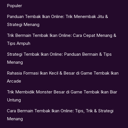
Populer
Panduan Tembak Ikan Online: Trik Menembak Jitu &
Strategi Menang
Trik Bermain Tembak Ikan Online: Cara Cepat Menang &
Tips Ampuh
Strategi Tembak Ikan Online: Panduan Bermain & Tips
Menang
Rahasia Formasi Ikan Kecil & Besar di Game Tembak Ikan
Arcade
Trik Membidik Monster Besar di Game Tembak Ikan Biar
Untung
Cara Bermain Tembak Ikan Online: Tips, Trik & Strategi
Menang