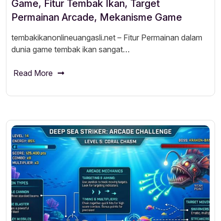
Game, Fitur Tembak Ikan, Target
Permainan Arcade, Mekanisme Game
tembakikanonlineuangasli.net – Fitur Permainan dalam
dunia game tembak ikan sangat…
Read More