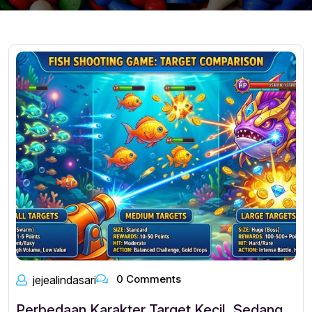
0 Comments
jejealindasari
Perbedaan Karakter Target Kecil, Sedang