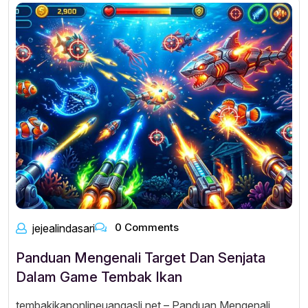
0 Comments
jejealindasari
Panduan Mengenali Target Dan Senjata
Dalam Game Tembak Ikan
tembakikanonlineuangasli.net – Panduan Mengenali