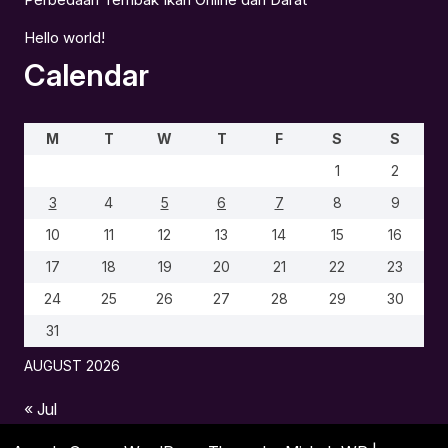
Hello world!
Calendar
M
T
W
T
F
S
S
1
2
3
4
5
6
7
8
9
10
11
12
13
14
15
16
17
18
19
20
21
22
23
24
25
26
27
28
29
30
31
AUGUST 2026
« Jul